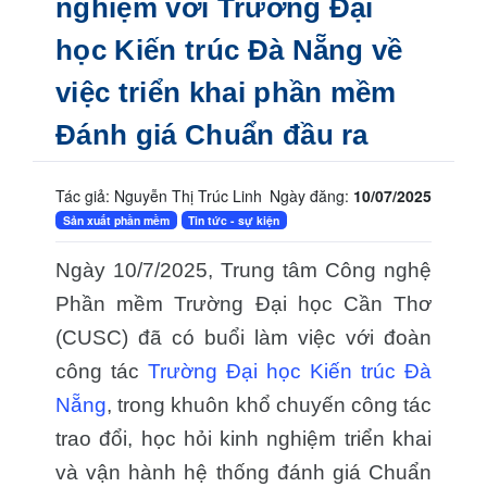
nghiệm với Trường Đại
Nhiếp ảnh số và xử lý ảnh hậu kỳ
Đào tạo tin học trẻ - STEAM
học Kiến trúc Đà Nẵng về
Đào tạo theo yêu cầu
việc triển khai phần mềm
Các khóa tập huấn Quản trị mạng, An toàn và an ni
Các khóa tập huấn Công nghệ thông tin về Chuyển
Đánh giá Chuẩn đầu ra
Các khóa tập huấn CNTT, đổi mới phương pháp dạ
Giải thưởng
Tác giả: Nguyễn Thị Trúc Linh
Ngày đăng:
10/07/2025
Sản xuất phần mềm
Tin tức - sự kiện
Ngày 10/7/2025, Trung tâm Công nghệ
Phần mềm Trường Đại học Cần Thơ
(CUSC) đã có buổi làm việc với đoàn
công tác
Trường Đại học Kiến trúc Đà
Nẵng
, trong khuôn khổ chuyến công tác
trao đổi, học hỏi kinh nghiệm triển khai
và vận hành hệ thống đánh giá Chuẩn