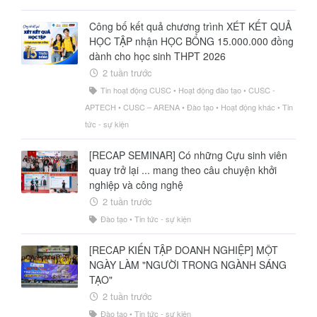
Sứ mệnh - Tầm nhìn
Tổ chức và Nhân sự
Công bố kết quả chương trình XÉT KẾT QUẢ
HỌC TẬP nhận HỌC BỔNG 15.000.000 đồng
Giải thưởng
dành cho học sinh THPT 2026
2 tuần trước
Tin hoạt động CUSC
•
Hoạt động đào tạo
•
CUSC -
APTECH
•
CUSC – ARENA
•
Đào tạo
•
Hoạt động khác
•
Tin
tức - sự kiện
[RECAP SEMINAR] Có những Cựu sinh viên
quay trở lại ... mang theo câu chuyện khởi
nghiệp và công nghệ
2 tuần trước
Đào tạo
•
Tin tức - sự kiện
[RECAP KIẾN TẬP DOANH NGHIỆP] MỘT
NGÀY LÀM "NGƯỜI TRONG NGÀNH SÁNG
TẠO"
2 tuần trước
Đào tạo
•
Tin tức - sự kiện