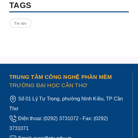
TAGS
Tin tức
TRUNG TÂM CÔNG NGHỆ PHẦN MỀM
TRƯỜNG ĐẠI HỌC CẦN THƠ
Số 01 Lý Tự Trọng, phường Ninh Kiều, TP Cần
Thơ
Điện thoại:
(0292) 3731072
- Fax: (0292)
3731071