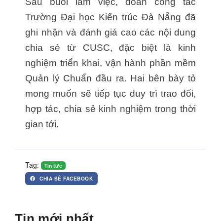
Sau buổi làm việc, đoàn công tác
Trường Đại học Kiến trúc Đà Nẵng đã
ghi nhận và đánh giá cao các nội dung
chia sẻ từ CUSC, đặc biệt là kinh
Hệ thống thông tin giải quyết TTHC
nghiệm triển khai, vận hành phần mềm
Phần mềm ISO Điện tử (CUSC-ISOO)
Quản lý Chuẩn đầu ra. Hai bên bày tỏ
Phần mềm Quản lý sáng kiến (CUSC-IES)
mong muốn sẽ tiếp tục duy trì trao đổi,
Quản lý đề tài dự án (CUSC-STM)
hợp tác, chia sẻ kinh nghiệm trong thời
Hệ thống Quản trị đại học (CUSC-UIIS)
gian tới.
Văn phòng điện tử (e-Office)
Hệ thống quản lý bệnh viện (CUSC-HIS)
Quản lý nhân sự tiền lương (CUSC-HRM)
Quản lý kho hàng (CUSC-VSM)
Tag:
Tin tức
Dịch vụ thiết kế Website (CUSC-eBIZ)
CHIA SẺ FACEBOOK
Lập trình viên Quốc tế – Aptech
Mỹ thuật Đa phương tiện – Arena
Trí tuệ nhân tạo và máy học – ACN Pro
Tin mới nhất