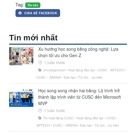
Tag:
Tin tức
CHIA SẺ FACEBOOK
Hệ thống thông tin giải quyết TTHC
Tin mới nhất
Phần mềm ISO Điện tử (CUSC-ISOO)
Xu hướng học song bằng công nghệ: Lựa
Phần mềm Quản lý sáng kiến (CUSC-IES)
chọn tối ưu cho Gen Z
Quản lý đề tài dự án (CUSC-STM)
1 tuần trước
Hệ thống Quản trị đại học (CUSC-UIIS)
Uncategorized
•
Hoạt động đào tạo
•
CUSC - APTECH
•
Văn phòng điện tử (e-Office)
CUSC – ARENA
•
Đào tạo
•
Tin tức - sự kiện
Hệ thống quản lý bệnh viện (CUSC-HIS)
Quản lý nhân sự tiền lương (CUSC-HRM)
Học song song nhận hai bằng: Lộ trình trở
thành lập trình viên từ CUSC đến Microsoft
Quản lý kho hàng (CUSC-VSM)
MVP
Dịch vụ thiết kế Website (CUSC-eBIZ)
1 tuần trước
Lập trình viên Quốc tế – Aptech
Tin hoạt động CUSC
•
Hoạt động đào tạo
•
CUSC -
Mỹ thuật Đa phương tiện – Arena
APTECH
•
CUSC – ARENA
•
Đào tạo
•
Tin tức - sự kiện
Trí tuệ nhân tạo và máy học – ACN Pro