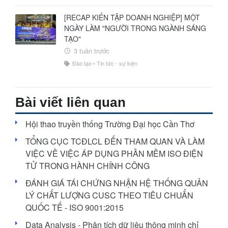
Sứ mệnh - Tầm nhìn
Tổ chức và Nhân sự
[RECAP KIẾN TẬP DOANH NGHIỆP] MỘT
NGÀY LÀM "NGƯỜI TRONG NGÀNH SÁNG
Giải thưởng
TẠO"
3 tuần trước
Đào tạo
•
Tin tức - sự kiện
Bài viết liên quan
Hội thao truyền thống Trường Đại học Cần Thơ
TỔNG CỤC TCĐLCL ĐẾN THAM QUAN VÀ LÀM
VIỆC VỀ VIỆC ÁP DỤNG PHẦN MỀM ISO ĐIỆN
TỬ TRONG HÀNH CHÍNH CÔNG
ĐÁNH GIÁ TÁI CHỨNG NHẬN HỆ THỐNG QUẢN
LÝ CHẤT LƯỢNG CUSC THEO TIÊU CHUẨN
QUỐC TẾ - ISO 9001:2015
Data Analysis - Phân tích dữ liệu thông minh chỉ