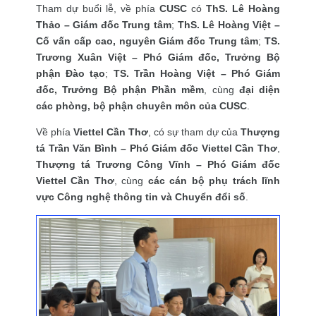
Tham dự buổi lễ, về phía
CUSC
có
ThS. Lê Hoàng
Thảo – Giám đốc Trung tâm
;
ThS. Lê Hoàng Việt –
Cố vấn cấp cao, nguyên Giám đốc Trung tâm
;
TS.
Trương Xuân Việt – Phó Giám đốc, Trưởng Bộ
phận Đào tạo
;
TS. Trần Hoàng Việt – Phó Giám
đốc, Trưởng Bộ phận Phần mềm
, cùng
đại diện
các phòng, bộ phận chuyên môn của CUSC
.
Về phía
Viettel Cần Thơ
, có sự tham dự của
Thượng
tá Trần Văn Bình – Phó Giám đốc Viettel Cần Thơ
,
Thượng tá Trương Công Vĩnh – Phó Giám đốc
Viettel Cần Thơ
, cùng
các cán bộ phụ trách lĩnh
vực Công nghệ thông tin và Chuyển đổi số
.