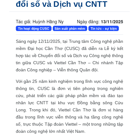
đổi số và Dịch vụ CNTT
Nhiếp ảnh số và xử lý ảnh hậu kỳ
Đào tạo tin học trẻ - STEAM
Đào tạo theo yêu cầu
Tác giả: Huỳnh Hằng Ny
Ngày đăng:
13/11/2025
Các khóa tập huấn Quản trị mạng, An toàn và an ni
Tin hoạt động CUSC
Sản xuất phần mềm
Tin tức - sự kiện
Các khóa tập huấn Công nghệ thông tin về Chuyển
Sáng ngày 12/11/2025, tại Trung tâm Công nghệ phần
Các khóa tập huấn CNTT, đổi mới phương pháp dạ
mềm Đại học Cần Thơ (CUSC) đã diễn ra Lễ ký kết
Giải thưởng
hợp tác về Chuyển đổi số và Dịch vụ Công nghệ thông
tin giữa CUSC và Viettel Cần Thơ – Chi nhánh Tập
đoàn Công nghiệp – Viễn thông Quân đội.
Với gần 25 năm kinh nghiệm trong lĩnh vực công nghệ
thông tin, CUSC là đơn vị tiên phong trong nghiên
cứu, phát triển các giải pháp phần mềm và đào tạo
nhân lực CNTT tại khu vực Đồng bằng sông Cửu
Long. Trong khi đó, Viettel Cần Thơ là đơn vị hàng
đầu trong lĩnh vực viễn thông và hạ tầng công nghệ
số, trực thuộc Tập đoàn Viettel – một trong những tập
đoàn công nghệ lớn nhất Việt Nam.