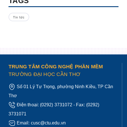
TAGS
Tin tức
TRUNG TÂM CÔNG NGHỆ PHẦN MỀM
TRƯỜNG ĐẠI HỌC CẦN THƠ
Số 01 Lý Tự Trọng, phường Ninh Kiều, TP Cần
Thơ
Điện thoại:
(0292) 3731072
- Fax: (0292)
3731071
Email:
cusc@ctu.edu.vn