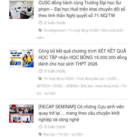
An toàn an ninh thông tin (Hacker mũ trắng)
CUSC đồng hành cùng Trường Đại học Sư
phạm – Đại học Huế triển khai chuyển đổi số
Thiết kế Web và lập trình Front-end
theo tinh thần Nghị quyết số 71-NQ/TW
Lập trình Back-end với PHP & MySQL
2 tuần trước
Kiểm thử phần mềm chuyên nghiệp
Uncategorized
•
Tin hoạt động CUSC
•
Sản xuất phần
Phát triển ứng dụng di động đa nền tảng với
mềm
Flutter
Thiết kế đồ họa cho quảng cáo
Công bố kết quả chương trình XÉT KẾT QUẢ
Nhiếp ảnh số và xử lý ảnh hậu kỳ
HỌC TẬP nhận HỌC BỔNG 15.000.000 đồng
dành cho học sinh THPT 2026
Đào tạo tin học trẻ - STEAM
3 tuần trước
Các khóa tập huấn Quản trị mạng, An toàn và
an ninh thông tin
Tin hoạt động CUSC
•
Hoạt động đào tạo
•
CUSC -
APTECH
•
CUSC – ARENA
•
Đào tạo
•
Hoạt động khác
•
Tin
Các khóa tập huấn Công nghệ thông tin về
Chuyển đổi số
tức - sự kiện
Các khóa tập huấn CNTT, đổi mới phương
pháp dạy và học
[RECAP SEMINAR] Có những Cựu sinh viên
quay trở lại ... mang theo câu chuyện khởi
Giải thưởng
nghiệp và công nghệ
Thông tin chung
3 tuần trước
Chức năng và nhiệm vụ
Đào tạo
•
Tin tức - sự kiện