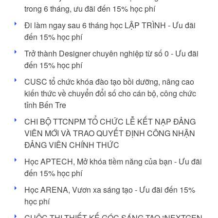
trong 6 tháng, ưu đãi đến 15% học phí
Đi làm ngay sau 6 tháng học LẬP TRÌNH - Ưu đãi
đến 15% học phí
Trở thành Designer chuyên nghiệp từ số 0 - Ưu đãi
đến 15% học phí
CUSC tổ chức khóa đào tạo bồi dưỡng, nâng cao
kiến thức về chuyển đổi số cho cán bộ, công chức
tỉnh Bến Tre
CHI BỘ TTCNPM TỔ CHỨC LỄ KẾT NẠP ĐẢNG
VIÊN MỚI VÀ TRAO QUYẾT ĐỊNH CÔNG NHẬN
ĐẢNG VIÊN CHÍNH THỨC
Học APTECH, Mở khóa tiềm năng của bạn - Ưu đãi
đến 15% học phí
Học ARENA, Vươn xa sáng tạo - Ưu đãi đến 15%
học phí
CUỘC THI THIẾT KẾ GÓC SÁNG TẠO “NEXTGEN