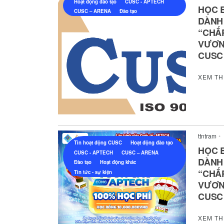
Hoạt động đào tạo
CUSC - APTECH
HỌC 
CUSC – ARENA
Đào tạo
DÀNH 
“CHẮP
VƯƠN
CUSC
XEM T
ttntram
•
Tin hoạt động CUSC
Hoạt động đào tạo
HỌC 
CUSC - APTECH
CUSC – ARENA
DÀNH 
Đào tạo
Hoạt động khác
“CHẮP
Tin tức - sự kiện
VƯƠN
CUSC
XEM T