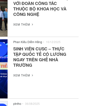
VỚI ĐOÀN CÔNG TÁC
THUỘC BỘ KHOA HỌC VÀ
CÔNG NGHỆ
XEM THÊM
Phan Kiều Diễm Hằng
•
16/12/2025
ạo
SINH VIÊN CUSC – THỰC
TẬP QUỐC TẾ CÓ LƯƠNG
NGAY TRÊN GHẾ NHÀ
TRƯỜNG
XEM THÊM
ptntho
•
06/08/2025