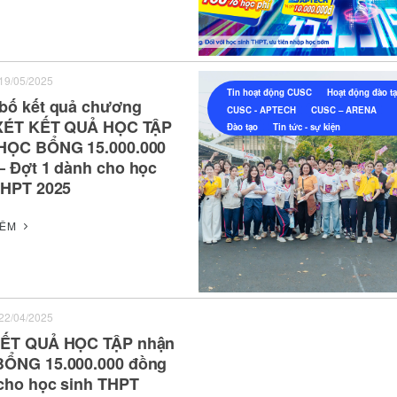
19/05/2025
Tin hoạt động CUSC
Hoạt động đào t
bố kết quả chương
CUSC - APTECH
CUSC – ARENA
 XÉT KẾT QUẢ HỌC TẬP
Đào tạo
Tin tức - sự kiện
HỌC BỔNG 15.000.000
– Đợt 1 dành cho học
THPT 2025
HÊM
22/04/2025
ẾT QUẢ HỌC TẬP nhận
ỔNG 15.000.000 đồng
cho học sinh THPT