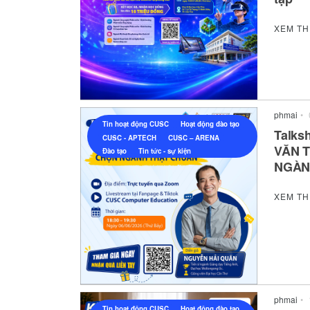
XEM T
phmai
•
Tin hoạt động CUSC
Hoạt động đào tạo
Talks
CUSC - APTECH
CUSC – ARENA
VĂN 
Đào tạo
Tin tức - sự kiện
NGÀN
XEM T
phmai
•
Tin hoạt động CUSC
Hoạt động đào tạo