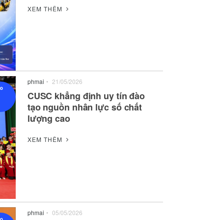
XEM THÊM
phmai
•
21/05/2026
ạo
CUSC khẳng định uy tín đào
tạo nguồn nhân lực số chất
lượng cao
XEM THÊM
phmai
•
05/05/2026
ạo