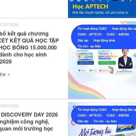
17/07/2026
Tin hoạt động CUSC
Hoạt động đào t
bố kết quả chương
CUSC - APTECH
CUSC – ARENA
 XÉT KẾT QUẢ HỌC TẬP
Đào tạo
Hoạt động khác
HỌC BỔNG 15.000.000
Tin tức - sự kiện
dành cho học sinh
2026
HÊM
08/07/2026
Tin hoạt động CUSC
Hoạt động đào t
 DISCOVERY DAY 2026
CUSC - APTECH
CUSC – ARENA
i nghiệm công nghệ,
Đào tạo
Tin tức - sự kiện
quan môi trường học