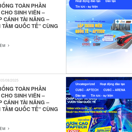
Hoạt động đào tạo
Đào tạo
BỔNG TOÀN PHẦN
Tin tức - sự kiện
Chức năng và nhiệm vụ
CHO SINH VIÊN –
Sứ mệnh - Tầm nhìn
 CÁNH TÀI NĂNG –
Tổ chức và Nhân sự
 TẦM QUỐC TẾ” CÙNG
Giải thưởng
HÊM
05/08/2025
Uncategorized
Hoạt động đào tạo
BỔNG TOÀN PHẦN
CUSC - APTECH
CUSC – ARENA
CHO SINH VIÊN –
Đào tạo
Tin tức - sự kiện
 CÁNH TÀI NĂNG –
 TẦM QUỐC TẾ” CÙNG
HÊM