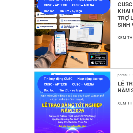
CUSC
CUSC - APTECH
CUSC – ARENA
KHAI
Đào tạo
Tin tức - sự kiện
TRỢ 
SINH 
XEM T
phmai
•
Tin hoạt động CUSC
Hoạt động đào tạo
LỄ T
CUSC - APTECH
CUSC – ARENA
NĂM 
Đào tạo
Tin tức - sự kiện
XEM T