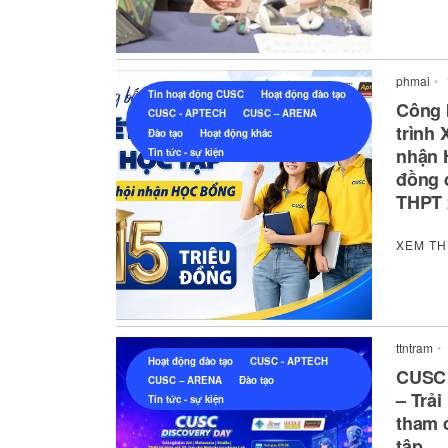
phmai
•
Tin hoạt động CUSC
Hoạt động đào tạo
Công 
CUSC - APTECH
CUSC – ARENA
trình
Đào tạo
Hoạt động khác
nhận 
Tin tức - sự kiện
đồng 
THPT 
XEM T
ttntram
•
Hoạt động đào tạo
CUSC - APTECH
CUSC
CUSC – ARENA
Đào tạo
– Trả
Tin tức - sự kiện
tham 
tập