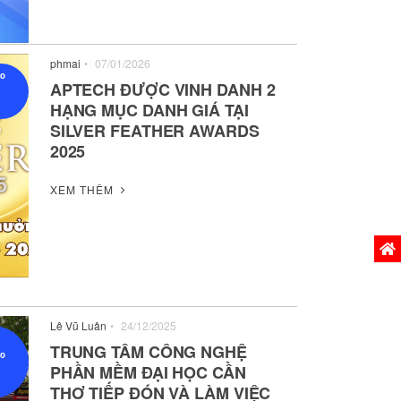
phmai
•
07/01/2026
ạo
APTECH ĐƯỢC VINH DANH 2
HẠNG MỤC DANH GIÁ TẠI
SILVER FEATHER AWARDS
2025
XEM THÊM
Phiên
Lê Vũ Luân
•
24/12/2025
TRUNG TÂM CÔNG NGHỆ
ạo
PHẦN MỀM ĐẠI HỌC CẦN
THƠ TIẾP ĐÓN VÀ LÀM VIỆC