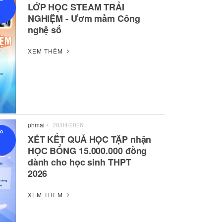
LỚP HỌC STEAM TRẢI
NGHIỆM - Ươm mầm Công
nghệ số
XEM THÊM
phmai
•
28/04/2026
ạo
XÉT KẾT QUẢ HỌC TẬP nhận
HỌC BỔNG 15.000.000 đồng
dành cho học sinh THPT
2026
XEM THÊM