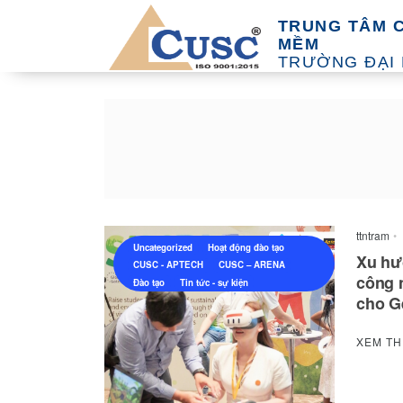
TRUNG TÂM 
MỀM
TRƯỜNG ĐẠI
ttntram
•
Uncategorized
Hoạt động đào tạo
Xu hư
CUSC - APTECH
CUSC – ARENA
công 
Đào tạo
Tin tức - sự kiện
cho G
XEM T