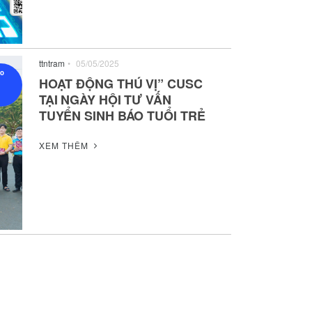
ttntram
•
05/05/2025
ạo
HOẠT ĐỘNG THÚ VỊ” CUSC
TẠI NGÀY HỘI TƯ VẤN
TUYỂN SINH BÁO TUỔI TRẺ
XEM THÊM