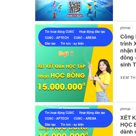
phmai
•
Tin hoạt động CUSC
Hoạt động đào tạo
Công 
CUSC - APTECH
CUSC – ARENA
trình
Đào tạo
Tin tức - sự kiện
nhận 
đồng 
sinh 
XEM T
phmai
•
Tin hoạt động CUSC
Hoạt động đào tạo
XÉT K
CUSC - APTECH
CUSC – ARENA
HỌC B
Đào tạo
Tin tức - sự kiện
dành 