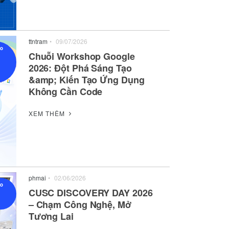
ttntram
•
09/07/2026
ạo
Chuỗi Workshop Google
2026: Đột Phá Sáng Tạo
&amp; Kiến Tạo Ứng Dụng
Không Cần Code
XEM THÊM
phmai
•
02/06/2026
ạo
CUSC DISCOVERY DAY 2026
– Chạm Công Nghệ, Mở
Tương Lai