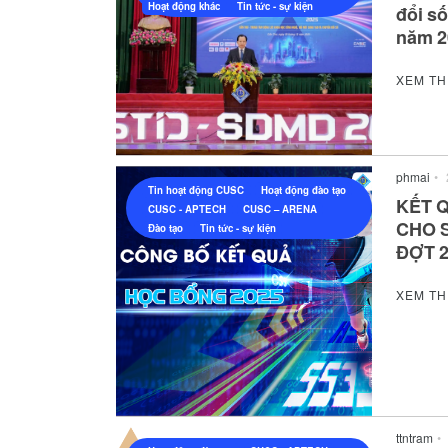
Hoạt động khác
Tin tức - sự kiện
đổi s
năm 2
XEM T
phmai
•
Tin hoạt động CUSC
Hoạt động đào tạo
KẾT 
CUSC - APTECH
CUSC – ARENA
CHO S
Đào tạo
Tin tức - sự kiện
ĐỢT 
XEM T
ttntram
•