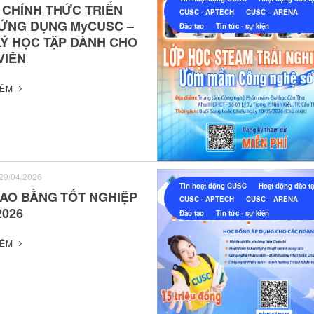
 CHÍNH THỨC TRIỂN
CUSC - APTECH
CUSC – ARENA
 ỨNG DỤNG MyCUSC –
Đào tạo
Tin tức - sự kiện
LÝ HỌC TẬP DÀNH CHO
VIÊN
HÊM
29/04/2026
Tin hoạt động CUSC
Hoạt động đào t
RAO BẰNG TỐT NGHIỆP
CUSC - APTECH
CUSC – ARENA
2026
Đào tạo
Tin tức - sự kiện
HÊM