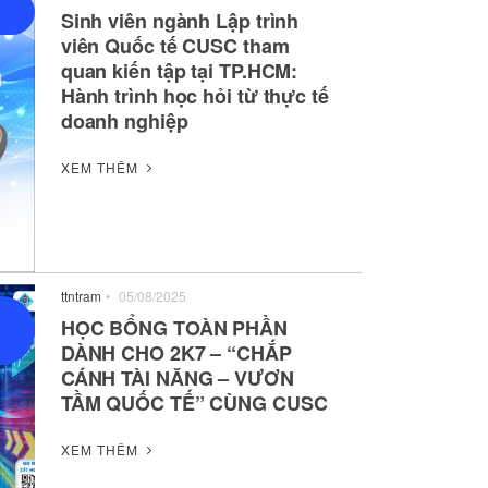
Sinh viên ngành Lập trình
viên Quốc tế CUSC tham
quan kiến tập tại TP.HCM:
Hành trình học hỏi từ thực tế
doanh nghiệp
XEM THÊM
ttntram
•
05/08/2025
HỌC BỔNG TOÀN PHẦN
DÀNH CHO 2K7 – “CHẮP
CÁNH TÀI NĂNG – VƯƠN
TẦM QUỐC TẾ” CÙNG CUSC
XEM THÊM