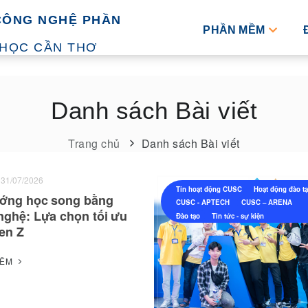
CÔNG NGHỆ PHẦN
PHẦN MỀM
 HỌC CẦN THƠ
Danh sách Bài viết
Trang chủ
Danh sách Bài viết
31/07/2026
Tin hoạt động CUSC
Hoạt động đào t
ớng học song bằng
CUSC - APTECH
CUSC – ARENA
nghệ: Lựa chọn tối ưu
Đào tạo
Tin tức - sự kiện
en Z
HÊM