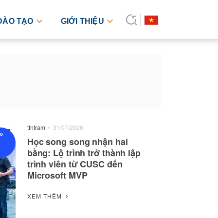
ĐÀO TẠO
GIỚI THIỆU
ttntram
•
31/07/2026
ạo
Học song song nhận hai
bằng: Lộ trình trở thành lập
trình viên từ CUSC đến
Microsoft MVP
XEM THÊM