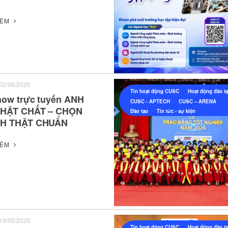
HÊM
02/06/2026
Tin hoạt động CUSC
Hoạt động đào t
how trực tuyến ANH
CUSC - APTECH
CUSC – ARENA
THẬT CHẤT – CHỌN
Đào tạo
Tin tức - sự kiện
H THẬT CHUẨN
HÊM
19/05/2026
Tin hoạt động CUSC
Hoạt động đào t