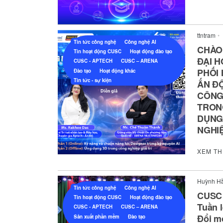
ttntram
•
Tin tức công nghệ
Công nghệ AI
CHÀO
Tin hoạt động CUSC
Hoạt động đào tạo
ĐẠI 
CUSC - APTECH
CUSC – ARENA
PHỐI
Đào tạo
Hoạt động khác
Tin tức - sự kiện
ẤN Đ
CÔNG
TRONG
DỤNG
NGHIỆ
XEM T
Huỳnh H
Tin tức công nghệ
Công nghệ AI
CUSC 
Tin hoạt động CUSC
Hoạt động đào tạo
Tuần 
CUSC - APTECH
CUSC – ARENA
Đổi m
Sản xuất phần mềm
Đào tạo