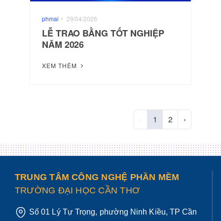
phmai
•
29/04/2026
LỄ TRAO BẰNG TỐT NGHIỆP
NĂM 2026
XEM THÊM
‹
1
2
›
TRUNG TÂM CÔNG NGHỆ PHẦN MỀM
TRƯỜNG ĐẠI HỌC CẦN THƠ
Số 01 Lý Tự Trọng, phường Ninh Kiều, TP Cần