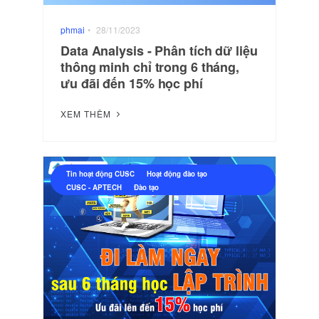
phmai
•
28/11/2023
Data Analysis - Phân tích dữ liệu
thông minh chỉ trong 6 tháng,
ưu đãi đến 15% học phí
XEM THÊM
Tin hoạt động CUSC
Hoạt động đào tạo
CUSC - APTECH
Đào tạo