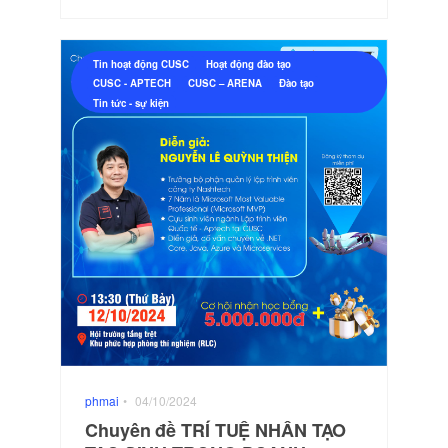
Tin hoạt động CUSC
Hoạt động đào tạo
CUSC - APTECH
CUSC – ARENA
Đào tạo
Tin tức - sự kiện
phmai
•
04/10/2024
Chuyên đề TRÍ TUỆ NHÂN TẠO