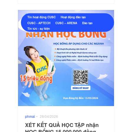
Tin hoạt động CUSC
Hoạt động đào tạo
CUSC - APTECH
CUSC – ARENA
Đào tạo
Tin tức - sự kiện
phmai
•
28/04/2026
XÉT KẾT QUẢ HỌC TẬP nhận
HỌC BỔNG 15.000.000 đồng