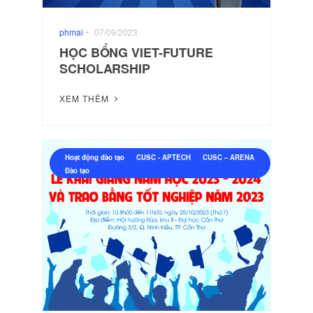
Nhiếp ảnh số và xử lý ảnh hậu kỳ
Đào tạo tin học trẻ - STEAM
phmai
•
07/09/2023
Đào tạo theo yêu cầu
HỌC BỔNG VIET-FUTURE
Các khóa tập huấn Quản trị mạng, An toàn và an ni
SCHOLARSHIP
Các khóa tập huấn Công nghệ thông tin về Chuyển
XEM THÊM
Các khóa tập huấn CNTT, đổi mới phương pháp dạ
Giải thưởng
Hoạt động đào tạo
CUSC - APTECH
CUSC – ARENA
Đào tạo