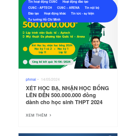
Tin hoạt động CUSC
Hoạt động đào tạo
CUSC - APTECH
CUSC – ARENA
Tin nội bộ
Đào tạo
Hoạt động khác
Tin tức - sự kiện
Tư tương Hồ Chí Minh
phmai
•
14/05/2024
XÉT HỌC BẠ, NHẬN HỌC BỔNG
LÊN ĐẾN 500.000.000 đồng
dành cho học sinh THPT 2024
XEM THÊM