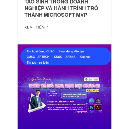
TẠO SINH TRONG DOANH
NGHIỆP VÀ HÀNH TRÌNH TRỞ
THÀNH MICROSOFT MVP
XEM THÊM
Tin hoạt động CUSC
Hoạt động đào tạo
CUSC - APTECH
CUSC – ARENA
Đào tạo
Tin tức - sự kiện
Hệ thống thông tin giải quyết TTHC
Phần mềm ISO Điện tử (CUSC-ISOO)