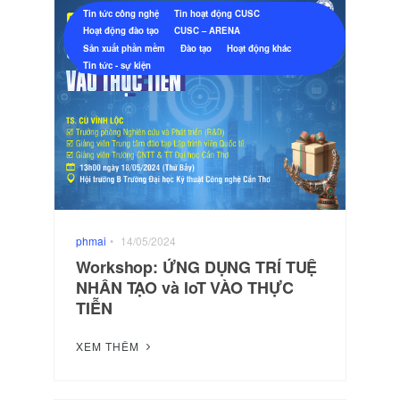
Tin tức công nghệ
Tin hoạt động CUSC
Hoạt động đào tạo
CUSC – ARENA
Sản xuất phần mềm
Đào tạo
Hoạt động khác
Tin tức - sự kiện
phmai
•
14/05/2024
Workshop: ỨNG DỤNG TRÍ TUỆ
NHÂN TẠO và IoT VÀO THỰC
TIỄN
XEM THÊM