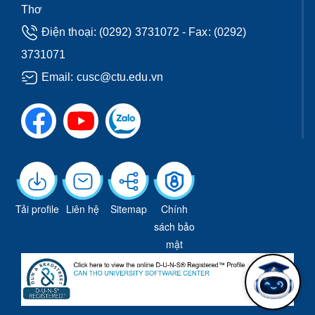
Thơ
Điện thoại:
(0292) 3731072
- Fax: (0292)
3731071
Email:
cusc@ctu.edu.vn
Tải profile
Liên hệ
Sitemap
Chính
sách bảo
mật