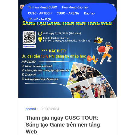
Tin hoạt động CUSC
Hoạt động đào tạo
CUSC - APTECH
CUSC – ARENA
Đào tạo
Tin tức - sự kiện
phmai
•
31/07/2024
Tham gia ngay CUSC TOUR:
Sáng tạo Game trên nền tảng
Web