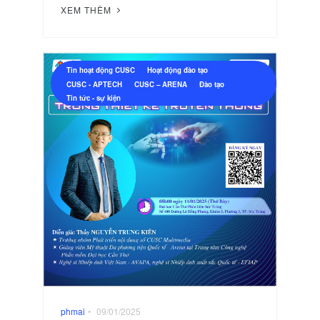
XEM THÊM
Tin hoạt động CUSC
Hoạt động đào tạo
CUSC - APTECH
CUSC – ARENA
Đào tạo
Tin tức - sự kiện
phmai
•
09/01/2025