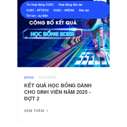
Tin hoạt động CUSC
Hoạt động đào tạo
CUSC - APTECH
CUSC – ARENA
Đào tạo
Tin tức - sự kiện
phmai
•
24/12/2025
KẾT QUẢ HỌC BỔNG DÀNH
CHO SINH VIÊN NĂM 2025 -
ĐỢT 2
XEM THÊM