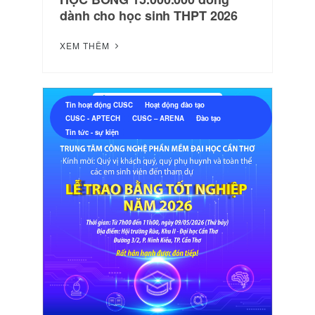
dành cho học sinh THPT 2026
XEM THÊM
Tin hoạt động CUSC
Hoạt động đào tạo
CUSC - APTECH
CUSC – ARENA
Đào tạo
Tin tức - sự kiện