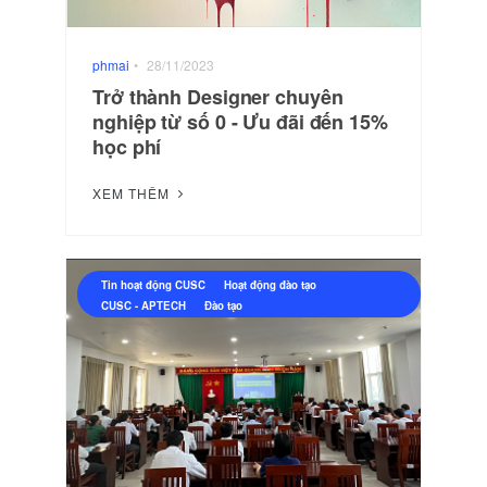
phmai
•
28/11/2023
Trở thành Designer chuyên
nghiệp từ số 0 - Ưu đãi đến 15%
học phí
XEM THÊM
Tin hoạt động CUSC
Hoạt động đào tạo
CUSC - APTECH
Đào tạo