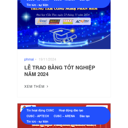
Tin tức - sự kiện
phmai
•
19/11/2024
LỄ TRAO BẰNG TỐT NGHIỆP
NĂM 2024
XEM THÊM
Tin hoạt động CUSC
Hoạt động đào tạo
CUSC - APTECH
CUSC – ARENA
Đào tạo
Tin tức - sự kiện