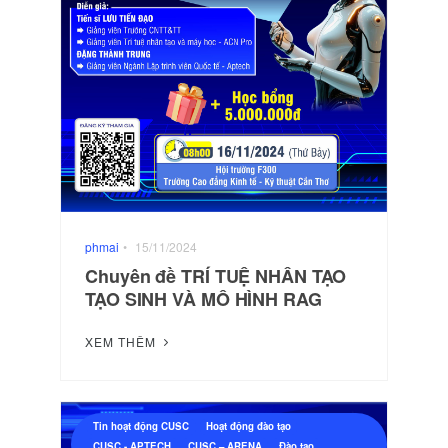
phmai
•
15/11/2024
Chuyên đề TRÍ TUỆ NHÂN TẠO
TẠO SINH VÀ MÔ HÌNH RAG
XEM THÊM
Tin hoạt động CUSC
Hoạt động đào tạo
CUSC - APTECH
CUSC – ARENA
Đào tạo