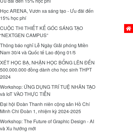
Ưu đãi đến 15% học phí
Học ARENA, Vươn xa sáng tạo - Ưu đãi đến
15% học phí
CUỘC THI THIẾT KẾ GÓC SÁNG TẠO
Phiên
“NEXTGEN CAMPUS”
Thông báo nghỉ Lễ Ngày Giải phóng Miền
Nam 30/4 và Quốc tế Lao động 01/5
XÉT HỌC BẠ, NHẬN HỌC BỔNG LÊN ĐẾN
500.000.000 đồng dành cho học sinh THPT
2024
Workshop: ỨNG DỤNG TRÍ TUỆ NHÂN TẠO
và IoT VÀO THỰC TIỄN
Đại hội Đoàn Thanh niên cộng sản Hồ Chí
Minh Chi Đoàn 1, nhiệm kỳ 2024-2025
Workshop: The Future of Graphic Design - AI
và Xu hướng mới