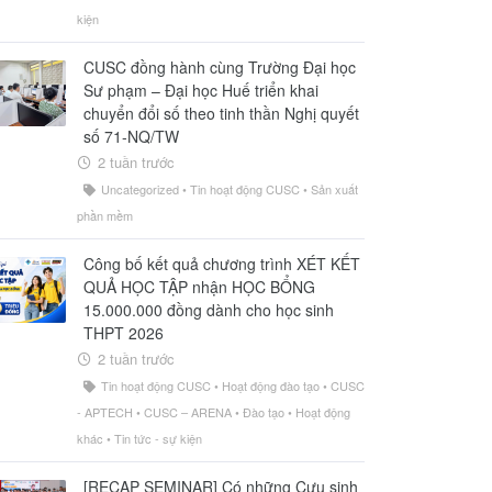
kiện
CUSC đồng hành cùng Trường Đại học
Sư phạm – Đại học Huế triển khai
chuyển đổi số theo tinh thần Nghị quyết
số 71-NQ/TW
2 tuần trước
Uncategorized
•
Tin hoạt động CUSC
•
Sản xuất
phần mềm
Công bố kết quả chương trình XÉT KẾT
QUẢ HỌC TẬP nhận HỌC BỔNG
15.000.000 đồng dành cho học sinh
THPT 2026
2 tuần trước
Tin hoạt động CUSC
•
Hoạt động đào tạo
•
CUSC
- APTECH
•
CUSC – ARENA
•
Đào tạo
•
Hoạt động
khác
•
Tin tức - sự kiện
[RECAP SEMINAR] Có những Cựu sinh