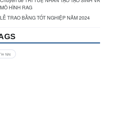
Chuyên đề TRÍ TUỆ NHÂN TẠO TẠO SINH VÀ
MÔ HÌNH RAG
LỄ TRAO BẰNG TỐT NGHIỆP NĂM 2024
AGS
Tin tức