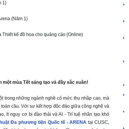
m 1)
Kiểm thử phần mềm chuyên nghiệp
Phát triển ứng dụng di động đa nền tảng với Flutter
Arena (Năm 1)
Thiết kế đồ họa cho quảng cáo
Nhiếp ảnh số và xử lý ảnh hậu kỳ
 Thiết kế đồ họa cho quảng cáo (Online)
Đào tạo tin học trẻ - STEAM
Các khóa tập huấn Quản trị mạng, An toàn và an ninh thông tin
Các khóa tập huấn Công nghệ thông tin về Chuyển đổi số
Các khóa tập huấn CNTT, đổi mới phương pháp dạy và học
Giải thưởng
Thông tin chung
m một mùa Tết sáng tạo và đầy sắc xuân!
Chức năng và nhiệm vụ
Sứ mệnh - Tầm nhìn
một trong những ngành nghề có mức thu nhập cao, mà
Tổ chức và Nhân sự
ên toàn cầu. Với sự kết hợp độc đáo giữa công nghệ và
Giải thưởng
o, ít nguy cơ bị đào thải và AI - Trí tuệ nhân tạo khó
huật Đa phương tiện Quốc tế - ARENA
tại CUSC,