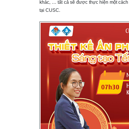
khác, … tất cả sẽ được thực hiện một cách
tại CUSC.