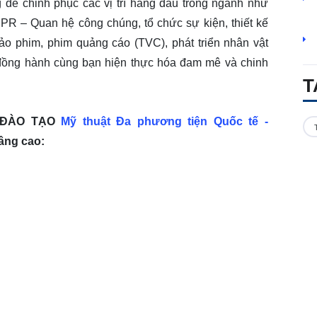
 để chinh phục các vị trí hàng đầu trong ngành như
, PR – Quan hệ công chúng, tổ chức sự kiện, thiết kế
 phim, phim quảng cáo (TVC), phát triển nhân vật
ồng hành cùng bạn hiện thực hóa đam mê và chinh
T
H ĐÀO TẠO
Mỹ thuật Đa phương tiện Quốc tế -
âng cao: