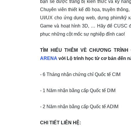
bạn sẽ được trang bị kiến thức và kỹ năng
Chuyên viên thiết kế đồ họa, truyền thông
UI/UX cho ứng dụng web, dựng phim/kỹ xảo
Game và hoạt hình 3D, … Hãy để CUSC đ
phục những cột mốc sự nghiệp đỉnh cao!
TÌM HIỂU THÊM VỀ CHƯƠNG TRÌN
ARENA
với Lộ trình học từ cơ bản đến n
- 6 Tháng nhận chứng chỉ Quốc tế CIM
- 1 Năm nhận bằng cấp Quốc tế DIM
- 2 Năm nhận bằng cấp Quốc tế ADIM
CHI TIẾT LIÊN HỆ: