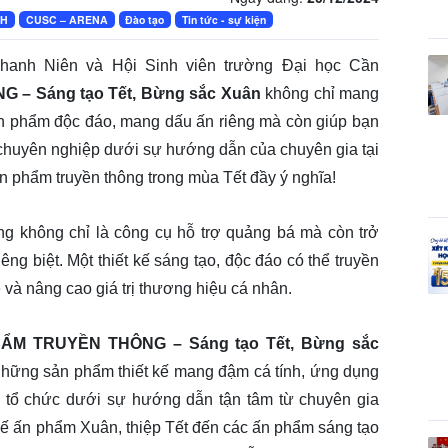
CH
CUSC – ARENA
Đào tạo
Tin tức - sự kiện
anh Niên và Hội Sinh viên trường Đại học Cần
– Sáng tạo Tết, Bừng sắc Xuân
không chỉ mang
ấn phẩm độc đáo, mang dấu ấn riêng mà còn giúp bạn
ế chuyên nghiệp dưới sự hướng dẫn của chuyên gia tại
n phẩm truyền thông trong mùa Tết đầy ý nghĩa!
ng không chỉ là công cụ hỗ trợ quảng bá mà còn trở
êng biệt. Một thiết kế sáng tạo, độc đáo có thể truyền
 và nâng cao giá trị thương hiệu cá nhân.
HẨM TRUYỀN THÔNG – Sáng tạo Tết, Bừng sắc
những sản phẩm thiết kế mang đậm cá tính, ứng dụng
y tổ chức dưới sự hướng dẫn tận tâm từ chuyên gia
kế ấn phẩm Xuân, thiệp Tết đến các ấn phẩm sáng tạo