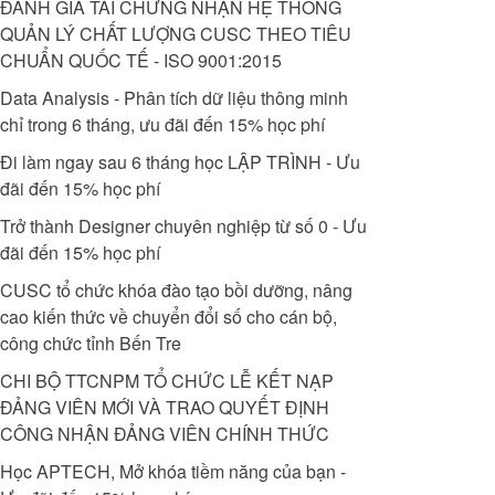
ĐÁNH GIÁ TÁI CHỨNG NHẬN HỆ THỐNG
QUẢN LÝ CHẤT LƯỢNG CUSC THEO TIÊU
CHUẨN QUỐC TẾ - ISO 9001:2015
Data Analysis - Phân tích dữ liệu thông minh
chỉ trong 6 tháng, ưu đãi đến 15% học phí
Đi làm ngay sau 6 tháng học LẬP TRÌNH - Ưu
đãi đến 15% học phí
Trở thành Designer chuyên nghiệp từ số 0 - Ưu
đãi đến 15% học phí
CUSC tổ chức khóa đào tạo bồi dưỡng, nâng
cao kiến thức về chuyển đổi số cho cán bộ,
công chức tỉnh Bến Tre
CHI BỘ TTCNPM TỔ CHỨC LỄ KẾT NẠP
ĐẢNG VIÊN MỚI VÀ TRAO QUYẾT ĐỊNH
CÔNG NHẬN ĐẢNG VIÊN CHÍNH THỨC
Học APTECH, Mở khóa tiềm năng của bạn -