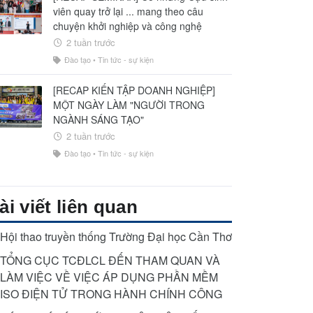
viên quay trở lại ... mang theo câu
chuyện khởi nghiệp và công nghệ
2 tuần trước
Đào tạo
•
Tin tức - sự kiện
[RECAP KIẾN TẬP DOANH NGHIỆP]
MỘT NGÀY LÀM "NGƯỜI TRONG
NGÀNH SÁNG TẠO"
2 tuần trước
Đào tạo
•
Tin tức - sự kiện
ài viết liên quan
Hội thao truyền thống Trường Đại học Cần Thơ
TỔNG CỤC TCĐLCL ĐẾN THAM QUAN VÀ
LÀM VIỆC VỀ VIỆC ÁP DỤNG PHẦN MỀM
ISO ĐIỆN TỬ TRONG HÀNH CHÍNH CÔNG