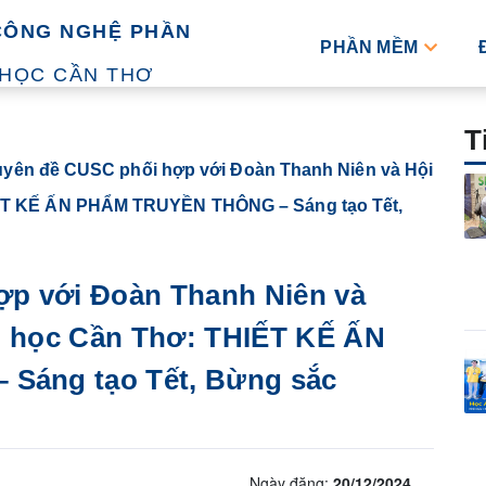
CÔNG NGHỆ PHẦN
PHẦN MỀM
 HỌC CẦN THƠ
T
yên đề CUSC phối hợp với Đoàn Thanh Niên và Hội
HIẾT KẾ ẤN PHẨM TRUYỀN THÔNG – Sáng tạo Tết,
p với Đoàn Thanh Niên và
ại học Cần Thơ: THIẾT KẾ ẤN
áng tạo Tết, Bừng sắc
Ngày đăng:
20/12/2024