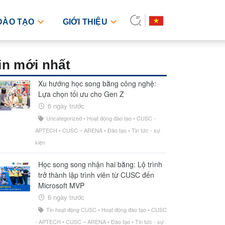
ĐÀO TẠO
GIỚI THIỆU
in mới nhất
Xu hướng học song bằng công nghệ:
Lựa chọn tối ưu cho Gen Z
6 ngày trước
Uncategorized
•
Hoạt động đào tạo
•
CUSC -
APTECH
•
CUSC – ARENA
•
Đào tạo
•
Tin tức - sự
kiện
Học song song nhận hai bằng: Lộ trình
trở thành lập trình viên từ CUSC đến
Microsoft MVP
6 ngày trước
Tin hoạt động CUSC
•
Hoạt động đào tạo
•
CUSC
- APTECH
•
CUSC – ARENA
•
Đào tạo
•
Tin tức - sự