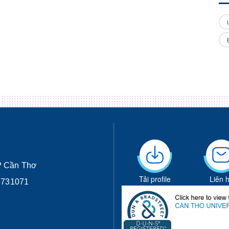
M
TP Cần Thơ
Tải profile
Liên 
 3731071