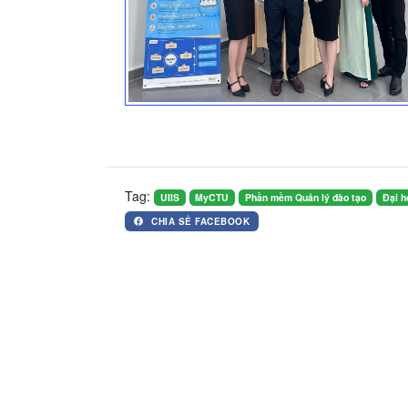
Tag:
UIIS
MyCTU
Phần mềm Quản lý đào tạo
Đại h
CHIA SẺ FACEBOOK