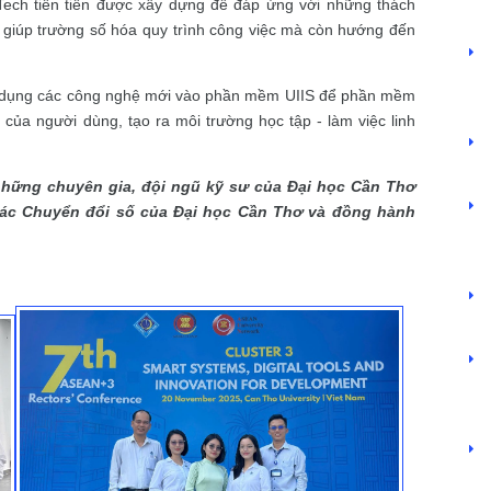
ch tiên tiến được xây dựng để đáp ứng với những thách
Phần mềm ISO Điện tử (CUSC-ISOO)
ỉ giúp trường số hóa quy trình công việc mà còn hướng đến
Phần mềm Quản lý sáng kiến (CUSC-IES)
Quản lý đề tài dự án (CUSC-STM)
g dụng các công nghệ mới vào phần mềm UIIS để phần mềm
Hệ thống Quản trị đại học (CUSC-UIIS)
ủa người dùng, tạo ra môi trường học tập - làm việc linh
Văn phòng điện tử (e-Office)
Hệ thống quản lý bệnh viện (CUSC-HIS)
Quản lý nhân sự tiền lương (CUSC-HRM)
những chuyên gia, đội ngũ kỹ sư của Đại học Cần Thơ
tác Chuyển đổi số của Đại học Cần Thơ và đồng hành
Quản lý kho hàng (CUSC-VSM)
Dịch vụ thiết kế Website (CUSC-eBIZ)
Lập trình viên Quốc tế – Aptech
Mỹ thuật Đa phương tiện – Arena
Trí tuệ nhân tạo và máy học – ACN Pro
An toàn an ninh thông tin (Hacker mũ trắng)
Thiết kế Web và lập trình Front-end
Lập trình Back-end với PHP & MySQL
Kiểm thử phần mềm chuyên nghiệp
Phát triển ứng dụng di động đa nền tảng với Flutter