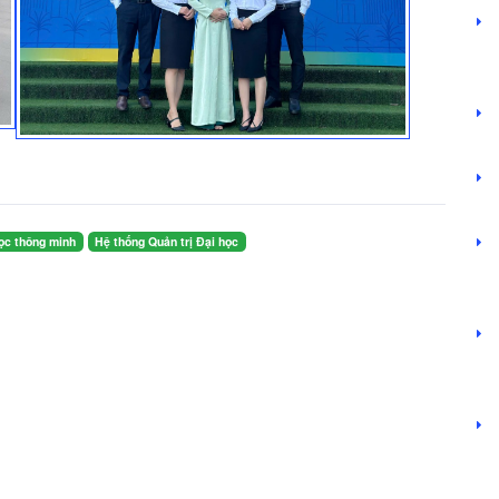
Thiết kế đồ họa cho quảng cáo
Nhiếp ảnh số và xử lý ảnh hậu kỳ
Đào tạo tin học trẻ - STEAM
Các khóa tập huấn Quản trị mạng, An toàn và an ninh thông tin
Các khóa tập huấn Công nghệ thông tin về Chuyển đổi số
Các khóa tập huấn CNTT, đổi mới phương pháp dạy và học
Giải thưởng
Thông tin chung
ọc thông minh
Hệ thống Quản trị Đại học
Chức năng và nhiệm vụ
Sứ mệnh - Tầm nhìn
Tổ chức và Nhân sự
Giải thưởng