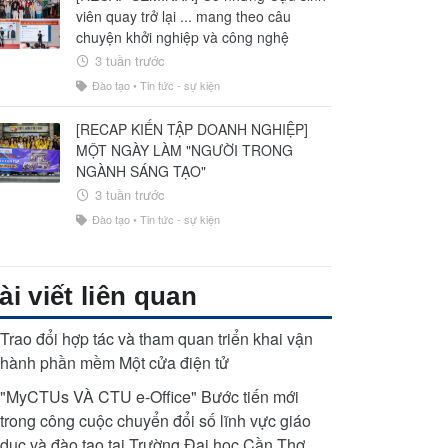
viên quay trở lại ... mang theo câu
chuyện khởi nghiệp và công nghệ
3 tuần trước
Đào tạo
•
Tin tức - sự kiện
[RECAP KIẾN TẬP DOANH NGHIỆP]
MỘT NGÀY LÀM "NGƯỜI TRONG
NGÀNH SÁNG TẠO"
3 tuần trước
Đào tạo
•
Tin tức - sự kiện
ài viết liên quan
Trao đổi hợp tác và tham quan triển khai vận
hành phần mềm Một cửa điện tử
"MyCTUs VÀ CTU e-Office" Bước tiến mới
trong công cuộc chuyển đổi số lĩnh vực giáo
dục và đào tạo tại Trường Đại học Cần Thơ