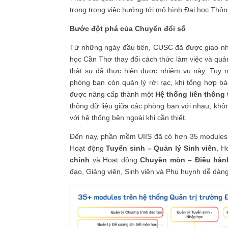
trọng trong việc hướng tới mô hình Đại học Thô
Bước đột phá của Chuyển đổi số
Từ những ngày đầu tiên, CUSC đã được giao nh
học Cần Thơ thay đổi cách thức làm việc và quản
thật sự đã thực hiện được nhiệm vụ này. Tuy nh
phòng ban còn quản lý rời rạc, khi tổng hợp b
được nâng cấp thành một
Hệ thống liên thông 
thông dữ liệu giữa các phòng ban với nhau, khô
với hệ thống bên ngoài khi cần thiết.
Đến nay, phần mềm UIIS đã có hơn 35 modules 
Hoạt động
Tuyển sinh – Quản lý Sinh viên
, H
chính
và Hoạt động
Chuyên môn – Điều hàn
đạo, Giảng viên, Sinh viên và Phụ huynh dễ dàng