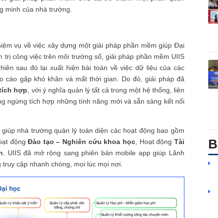
ng minh của nhà trường.
iệm vụ về việc xây dựng một giải pháp phần mềm giúp Đại
 trị công việc trên môi trường số, giải pháp phần mềm UIIS
iên sau đó lại xuất hiện bài toán về việc dữ liệu của các
áo cáo gặp khó khăn và mất thời gian. Do đó, giải pháp đã
tích hợp
, với ý nghĩa quản lý tất cả trong một hệ thống, liên
ng ngừng tích hợp những tính năng mới và sẵn sàng kết nối
giúp nhà trường quản lý toàn diện các hoạt động bao gồm
B
oạt động
Đào tạo – Nghiên cứu khoa học
, Hoạt động
Tài
h
. UIIS đã mở rộng sang phiên bản mobile app giúp Lãnh
 truy cập nhanh chóng, mọi lúc mọi nơi.