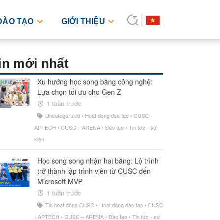
ĐÀO TẠO
GIỚI THIỆU
in mới nhất
Xu hướng học song bằng công nghệ:
Lựa chọn tối ưu cho Gen Z
1 tuần trước
Uncategorized
•
Hoạt động đào tạo
•
CUSC -
APTECH
•
CUSC – ARENA
•
Đào tạo
•
Tin tức - sự
kiện
Học song song nhận hai bằng: Lộ trình
trở thành lập trình viên từ CUSC đến
Microsoft MVP
1 tuần trước
Tin hoạt động CUSC
•
Hoạt động đào tạo
•
CUSC
- APTECH
•
CUSC – ARENA
•
Đào tạo
•
Tin tức - sự