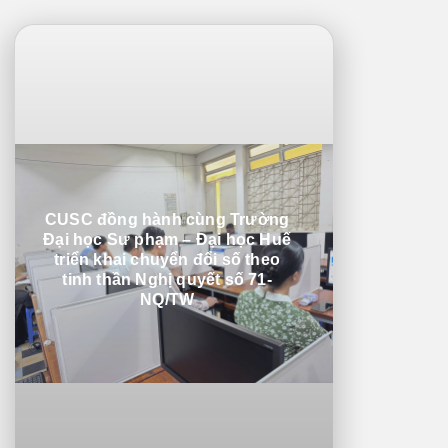
CUSC đồng hành cùng Trường
Đại học Sư phạm – Đại học Huế
triển khai chuyển đổi số theo
tinh thần Nghị quyết số 71-
NQ/TW