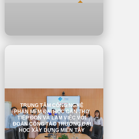
TRUNG TÂM CÔNG NGHỆ
PHẦN MỀM ĐẠI HỌC CẦN THƠ
TIẾP ĐÓN VÀ LÀM VIỆC VỚI
ĐOÀN CÔNG TÁC TRƯỜNG ĐẠI
HỌC XÂY DỰNG MIỀN TÂY