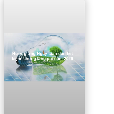
Phần mềm Quản lý sáng kiến (CUSC-IES)
Quản lý đề tài dự án (CUSC-STM)
Hệ thống Quản trị đại học (CUSC-UIIS)
Văn phòng điện tử (e-Office)
Hệ thống quản lý bệnh viện (CUSC-HIS)
Quản lý nhân sự tiền lương (CUSC-HRM)
Quản lý kho hàng (CUSC-VSM)
Dịch vụ thiết kế Website (CUSC-eBIZ)
Hưởng ứng Ngày toàn dân tiết
Lập trình viên Quốc tế – Aptech
kiệm, chống lãng phí năm 2026
Mỹ thuật Đa phương tiện – Arena
Trí tuệ nhân tạo và máy học – ACN Pro
An toàn an ninh thông tin (Hacker mũ trắng)
Thiết kế Web và lập trình Front-end
Lập trình Back-end với PHP & MySQL
Kiểm thử phần mềm chuyên nghiệp
Phát triển ứng dụng di động đa nền tảng với
Flutter
Thiết kế đồ họa cho quảng cáo