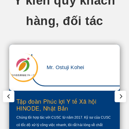
Ý kiến quý khách
hàng, đối tác
Mr. Ostuji Kohei
Tập đoàn Phúc lợi Y tế Xã hội
HINODE, Nhật Bản
Chúng tôi hợp tác với CUSC từ năm 2017. Kỹ sư của CUSC
có tốc độ xử lý công việc nhanh, tôi rất hài lòng về chất