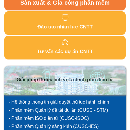
Sản xuất & Gia công phần mềm
Nhiếp ảnh số và xử lý ảnh hậu kỳ
Đào tạo tin học trẻ - STEAM
Đào tạo theo yêu cầu
Các khóa tập huấn Quản trị mạng, An toàn và an ninh
Đào tạo nhân lực CNTT
Các khóa tập huấn Công nghệ thông tin về Chuyển đ
Các khóa tập huấn CNTT, đổi mới phương pháp dạy 
Giải thưởng
Tư vấn các dự án CNTT
Giải pháp thuộc lĩnh vực chính phủ điện tử
- Hệ thống thông tin giải quyết thủ tục hành chính
- Phần mềm Quản lý đề tài dự án (CUSC - STM)
- Phần mềm ISO điện tử (CUSC-ISOO)
- Phần mềm Quản lý sáng kiến (CUSC-IES)