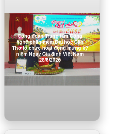
Công đoàn Trung tâm Công
nghệ phần mềm Đại học Cần
Thơ tổ chức hoạt động mừng kỷ
niệm Ngày Gia đình Việt Nam
28/6/2026
Hệ thống thông tin giải quyết TTHC
Phần mềm ISO Điện tử (CUSC-ISOO)