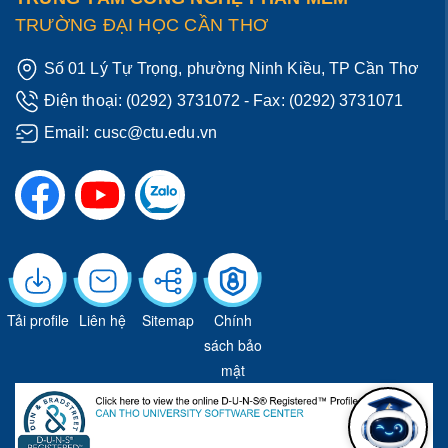
TRƯỜNG ĐẠI HỌC CẦN THƠ
Số 01 Lý Tự Trọng, phường Ninh Kiều, TP Cần Thơ
Điện thoại:
(0292) 3731072
- Fax: (0292) 3731071
Email:
cusc@ctu.edu.vn
Tải profile
Liên hệ
Sitemap
Chính
sách bảo
mật