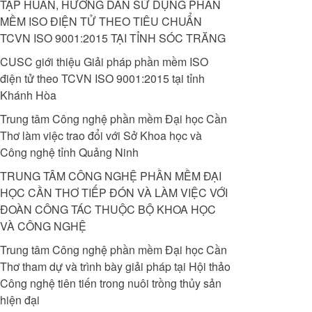
TẬP HUẤN, HƯỚNG DẪN SỬ DỤNG PHẦN
MỀM ISO ĐIỆN TỬ THEO TIÊU CHUẨN
TCVN ISO 9001:2015 TẠI TỈNH SÓC TRĂNG
CUSC giới thiệu Giải pháp phần mềm ISO
điện tử theo TCVN ISO 9001:2015 tại tỉnh
Khánh Hòa
Trung tâm Công nghệ phần mềm Đại học Cần
Thơ làm việc trao đổi với Sở Khoa học và
Công nghệ tỉnh Quảng Ninh
TRUNG TÂM CÔNG NGHỆ PHẦN MỀM ĐẠI
HỌC CẦN THƠ TIẾP ĐÓN VÀ LÀM VIỆC VỚI
ĐOÀN CÔNG TÁC THUỘC BỘ KHOA HỌC
VÀ CÔNG NGHỆ
Trung tâm Công nghệ phần mềm Đại học Cần
Thơ tham dự và trình bày giải pháp tại Hội thảo
Công nghệ tiên tiến trong nuôi trồng thủy sản
hiện đại