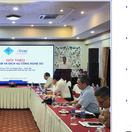
Kiểm thử phần mềm chuyên nghiệp
Phát triển ứng dụng di động đa nền tảng với Flutter
Thiết kế đồ họa cho quảng cáo
Nhiếp ảnh số và xử lý ảnh hậu kỳ
Đào tạo tin học trẻ - STEAM
Các khóa tập huấn Quản trị mạng, An toàn và an ninh thông tin
Các khóa tập huấn Công nghệ thông tin về Chuyển đổi số
Các khóa tập huấn CNTT, đổi mới phương pháp dạy và học
Giải thưởng
Thông tin chung
Chức năng và nhiệm vụ
Sứ mệnh - Tầm nhìn
Tổ chức và Nhân sự
Giải thưởng