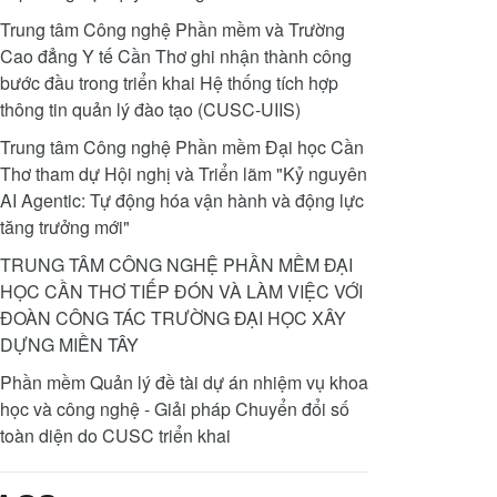
Trung tâm Công nghệ Phần mềm và Trường
Cao đẳng Y tế Cần Thơ ghi nhận thành công
bước đầu trong triển khai Hệ thống tích hợp
thông tin quản lý đào tạo (CUSC-UIIS)
Trung tâm Công nghệ Phần mềm Đại học Cần
Thơ tham dự Hội nghị và Triển lãm "Kỷ nguyên
AI Agentic: Tự động hóa vận hành và động lực
tăng trưởng mới"
TRUNG TÂM CÔNG NGHỆ PHẦN MỀM ĐẠI
HỌC CẦN THƠ TIẾP ĐÓN VÀ LÀM VIỆC VỚI
ĐOÀN CÔNG TÁC TRƯỜNG ĐẠI HỌC XÂY
DỰNG MIỀN TÂY
Phần mềm Quản lý đề tài dự án nhiệm vụ khoa
học và công nghệ - Giải pháp Chuyển đổi số
toàn diện do CUSC triển khai