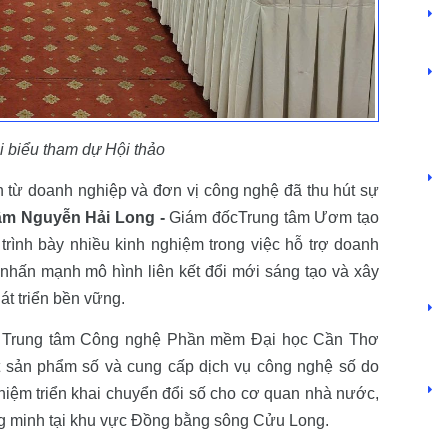
Hệ thống thông tin giải quyết TTHC
Phần mềm ISO Điện tử (CUSC-ISOO)
Phần mềm Quản lý sáng kiến (CUSC-IES)
Quản lý đề tài dự án (CUSC-STM)
i biểu tham dự Hội thảo
Hệ thống Quản trị đại học (CUSC-UIIS)
Văn phòng điện tử (e-Office)
ận từ doanh nghiệp và đơn vị công nghệ đã thu hút sự
Hệ thống quản lý bệnh viện (CUSC-HIS)
âm Nguyễn Hải Long -
Giám đốcTrung tâm Ươm tạo
Quản lý nhân sự tiền lương (CUSC-HRM)
rình bày nhiều kinh nghiệm trong việc hỗ trợ doanh
Quản lý kho hàng (CUSC-VSM)
nhấn mạnh mô hình liên kết đổi mới sáng tạo và xây
Dịch vụ thiết kế Website (CUSC-eBIZ)
át triển bền vững.
Lập trình viên Quốc tế – Aptech
Mỹ thuật Đa phương tiện – Arena
 Trung tâm Công nghệ Phần mềm Đại học Cần Thơ
Trí tuệ nhân tạo và máy học – ACN Pro
ất sản phẩm số và cung cấp dịch vụ công nghệ số do
An toàn an ninh thông tin (Hacker mũ trắng)
ghiệm triển khai chuyển đổi số cho cơ quan nhà nước,
Thiết kế Web và lập trình Front-end
ng minh tại khu vực Đồng bằng sông Cửu Long.
Lập trình Back-end với PHP & MySQL