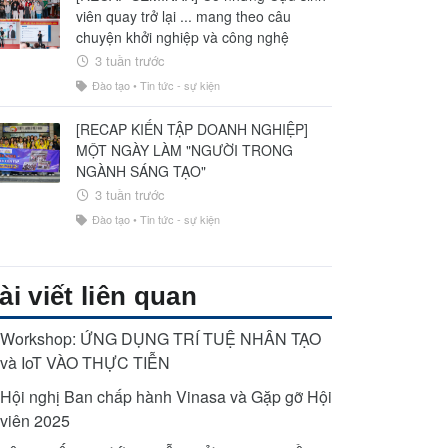
viên quay trở lại ... mang theo câu
chuyện khởi nghiệp và công nghệ
3 tuần trước
Đào tạo
•
Tin tức - sự kiện
[RECAP KIẾN TẬP DOANH NGHIỆP]
MỘT NGÀY LÀM "NGƯỜI TRONG
NGÀNH SÁNG TẠO"
3 tuần trước
Đào tạo
•
Tin tức - sự kiện
ài viết liên quan
Workshop: ỨNG DỤNG TRÍ TUỆ NHÂN TẠO
và IoT VÀO THỰC TIỄN
Hội nghị Ban chấp hành Vinasa và Gặp gỡ Hội
viên 2025