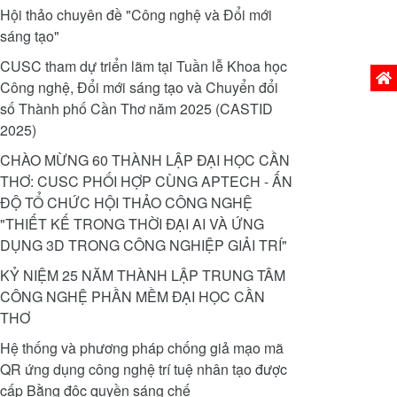
Hội thảo chuyên đề "Công nghệ và Đổi mới
sáng tạo"
CUSC tham dự triển lãm tại Tuần lễ Khoa học
Phiên
Công nghệ, Đổi mới sáng tạo và Chuyển đổi
số Thành phố Cần Thơ năm 2025 (CASTID
2025)
CHÀO MỪNG 60 THÀNH LẬP ĐẠI HỌC CẦN
THƠ: CUSC PHỐI HỢP CÙNG APTECH - ẤN
ĐỘ TỔ CHỨC HỘI THẢO CÔNG NGHỆ
"THIẾT KẾ TRONG THỜI ĐẠI AI VÀ ỨNG
DỤNG 3D TRONG CÔNG NGHIỆP GIẢI TRÍ"
KỶ NIỆM 25 NĂM THÀNH LẬP TRUNG TÂM
CÔNG NGHỆ PHẦN MỀM ĐẠI HỌC CẦN
THƠ
Hệ thống và phương pháp chống giả mạo mã
QR ứng dụng công nghệ trí tuệ nhân tạo được
cấp Bằng độc quyền sáng chế