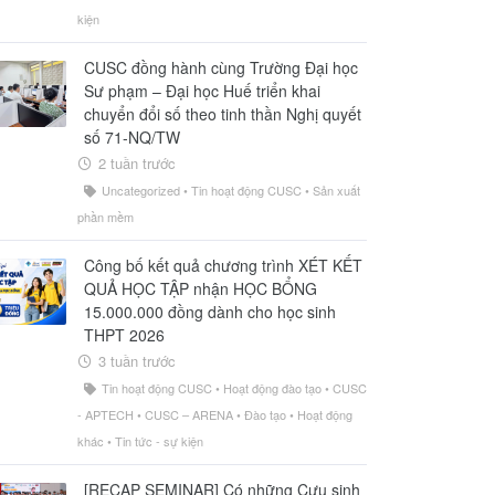
kiện
CUSC đồng hành cùng Trường Đại học
Sư phạm – Đại học Huế triển khai
chuyển đổi số theo tinh thần Nghị quyết
số 71-NQ/TW
2 tuần trước
Uncategorized
•
Tin hoạt động CUSC
•
Sản xuất
phần mềm
Công bố kết quả chương trình XÉT KẾT
QUẢ HỌC TẬP nhận HỌC BỔNG
15.000.000 đồng dành cho học sinh
THPT 2026
3 tuần trước
Tin hoạt động CUSC
•
Hoạt động đào tạo
•
CUSC
- APTECH
•
CUSC – ARENA
•
Đào tạo
•
Hoạt động
khác
•
Tin tức - sự kiện
[RECAP SEMINAR] Có những Cựu sinh