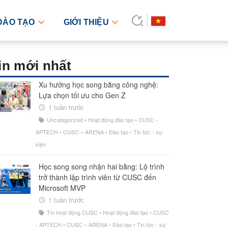
ĐÀO TẠO
GIỚI THIỆU
in mới nhất
Xu hướng học song bằng công nghệ:
Lựa chọn tối ưu cho Gen Z
1 tuần trước
Uncategorized
•
Hoạt động đào tạo
•
CUSC -
APTECH
•
CUSC – ARENA
•
Đào tạo
•
Tin tức - sự
kiện
Học song song nhận hai bằng: Lộ trình
trở thành lập trình viên từ CUSC đến
Microsoft MVP
1 tuần trước
Tin hoạt động CUSC
•
Hoạt động đào tạo
•
CUSC
- APTECH
•
CUSC – ARENA
•
Đào tạo
•
Tin tức - sự