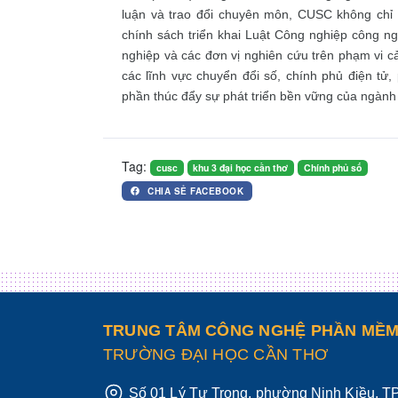
luận và trao đổi chuyên môn, CUSC không chỉ 
chính sách triển khai Luật Công nghiệp công n
nghiệp và các đơn vị nghiên cứu trên phạm vi c
các lĩnh vực chuyển đổi số, chính phủ điện tử,
phần thúc đẩy sự phát triển bền vững của ngành 
Tag:
cusc
khu 3 đại học cần thơ
Chính phủ số
CHIA SẺ FACEBOOK
TRUNG TÂM CÔNG NGHỆ PHẦN MỀ
TRƯỜNG ĐẠI HỌC CẦN THƠ
Số 01 Lý Tự Trọng, phường Ninh Kiều, 