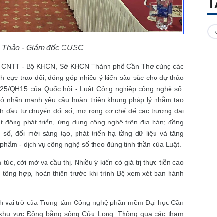
T
 Thảo - Giám đốc CUSC
iệp CNTT - Bộ KHCN, Sở KHCN Thành phố Cần Thơ cùng các
h cực trao đổi, đóng góp nhiều ý kiến sâu sắc cho dự thảo
2025/QH15 của Quốc hội - Luật Công nghiệp công nghệ số.
 đó nhấn mạnh yêu cầu hoàn thiện khung pháp lý nhằm tạo
h đầu tư chuyển đổi số; mở rộng cơ chế để các trường đại
t động phát triển, ứng dụng công nghệ trên địa bàn; đồng
 số, đổi mới sáng tạo, phát triển hạ tầng dữ liệu và tăng
phẩm - dịch vụ công nghệ số theo đúng tinh thần của Luật.
túc, cởi mở và cầu thị. Nhiều ý kiến có giá trị thực tiễn cao
 tổng hợp, hoàn thiện trước khi trình Bộ xem xét ban hành
định vai trò của Trung tâm Công nghệ phần mềm Đại học Cần
a khu vực Đồng bằng sông Cửu Long. Thông qua các tham